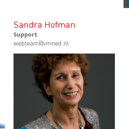
Sandra Hofman
Support
webteam@vmned.nl