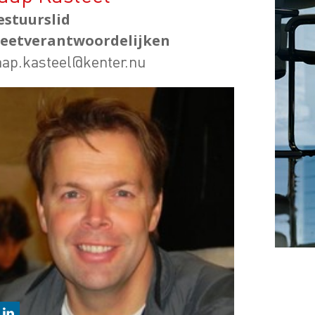
estuurslid
eetverantwoordelijken
aap.kasteel@kenter.nu