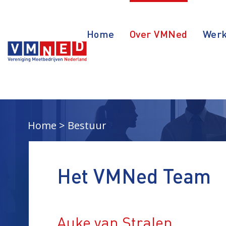
Home
Over VMNed
Werk
Home
Bestuur
Het VMNed Team
Auke van Stralen