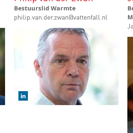
Bestuurslid Warmte
B
philip.van.der.zwan@vattenfall.nl
M
J